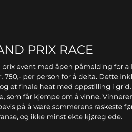
AND PRIX RACE
d prix event med åpen påmelding for alle
r. 750,- per person for å delta. Dette ink
 et finale heat med oppstilling i grid. T
e, som får kjempe om å vinne. Vinneren
evis på å være sommerens raskeste føre
nse, og ikke minst ekte kjøreglede.