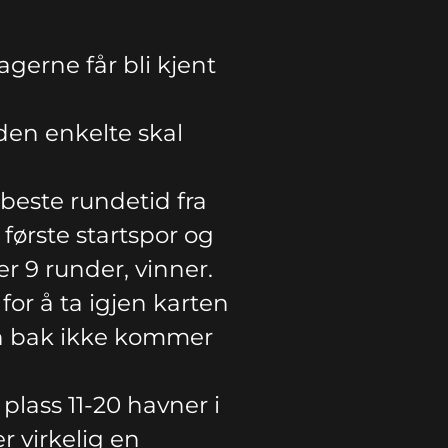
agerne får bli kjent
 den enkelte skal
s beste rundetid fra
 første startspor og
er 9 runder, vinner.
for å ta igjen karten
ten bak ikke kommer
plass 11-20 havner i
er virkelig en