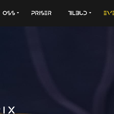
 oss
Priser
Tilbud
Ev
rix