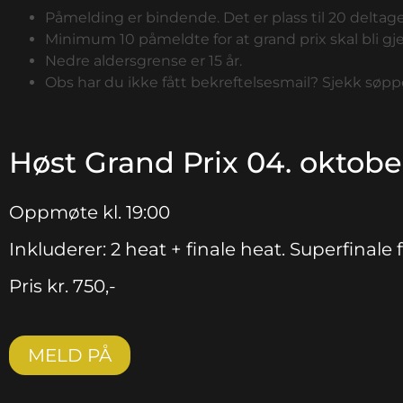
Påmelding er bindende. Det er plass til 20 deltage
Minimum 10 påmeldte for at grand prix skal bli g
Nedre aldersgrense er 15 år.
Obs har du ikke fått bekreftelsesmail? Sjekk søpp
Høst Grand Prix 04. oktobe
Oppmøte kl. 19:00
Inkluderer: 2 heat + finale heat. Superfinale 
Pris kr. 750,-
MELD PÅ