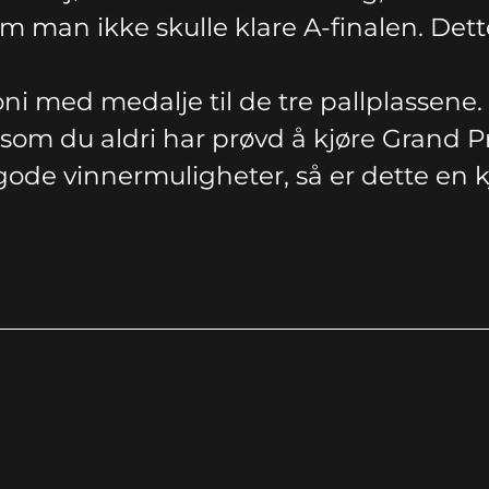
v om man ikke skulle klare A-finalen. De
med medalje til de tre pallplassene. i t
m du aldri har prøvd å kjøre Grand Prix
t gode vinnermuligheter, så er dette en