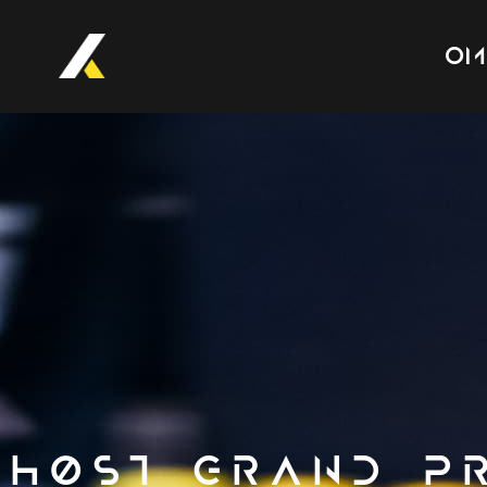
Om
Høst Grand P