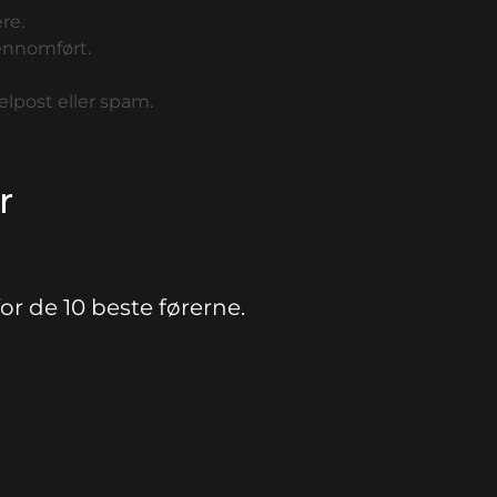
re.
jennomført.
elpost eller spam.
r
for de 10 beste førerne.