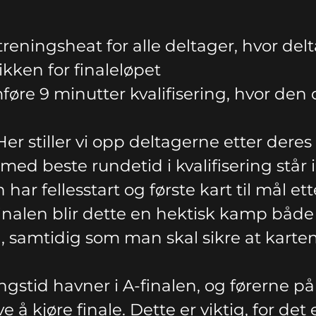
reningsheat for alle deltager, hvor delt
kken for finaleløpet
føre 9 minutter kvalifisering, hvor den
 Her stiller vi opp deltagerne etter dere
 med beste rundetid i kvalifisering står i
har fellesstart og første kart til mål ett
inalen blir dette en hektisk kamp både 
t), samtidig som man skal sikre at kar
ngstid havner i A-finalen, og førerne på 
e å kjøre finale. Dette er viktig, for det 