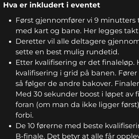
Hva er inkludert i eventet
Først gjennomfører vi 9 minutters t
med kart og bane. Her legges takti
Deretter vil alle deltagere gjennom
sette en best mulig rundetid.
Etter kvalifisering er det finaleløp.
kvalifisering i grid på banen. Fører
så følger de andre bakover. Finalen 
Med 30 sekunder boost i løpet av f
foran (om man da ikke ligger førs
forbi.
De 10 førerne med beste kvalifiseri
B-finale. Det betyr at alle får opplev