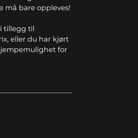
tte må bare oppleves!
illegg til
, eller du har kjørt
 kjempemulighet for