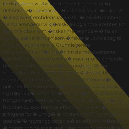
ferdighetene vi utvikler underveis som virkelig
definerer v�r prestasjon. Hos X3M Gokart �nsker vi
� inspirere fremtidens racere til i � bli ekte vinnere.
Derfor arrangerer vi kj�reskoler og andre eventer. For
� samle disse som �nsker mer enn bare � ha en
god tid p� tavla, men som �nsker � utvikle seg til
morgendagens racere. Grunnlegende
racingteknikker F�r vi g�r inn de mer avanserte
teknikkene, la oss se raskt p� noen grunnleggende
ting som enhver racer b�r ta med seg: Riktig
sittestilling: En komfortabel, men fast sittestilling
sikrer at du har full kontroll over gokarten. I v�re
gokarter kan du endre p� setestilling, pedal posisjon
og h�yde p� rattet. Sp�r en av v�re ansatte om du
trenger hjelp med dette. Bremsing: L�r deg n�r og
hvordan du skal bremse effektivt, spesielt f�r
svingene for � unng� � miste kontroll. Styring: En
god sj�f�r styrer gokarten p� en effektiv m�te for
� opprettholde mest mulig fart og redusere tidstap i