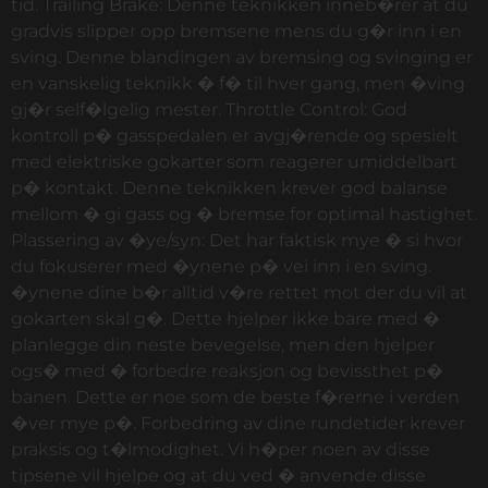
tid. Trailing Brake: Denne teknikken inneb�rer at du
gradvis slipper opp bremsene mens du g�r inn i en
sving. Denne blandingen av bremsing og svinging er
en vanskelig teknikk � f� til hver gang, men �ving
gj�r self�lgelig mester. Throttle Control: God
kontroll p� gasspedalen er avgj�rende og spesielt
med elektriske gokarter som reagerer umiddelbart
p� kontakt. Denne teknikken krever god balanse
mellom � gi gass og � bremse for optimal hastighet.
Plassering av �ye/syn: Det har faktisk mye � si hvor
du fokuserer med �ynene p� vei inn i en sving.
�ynene dine b�r alltid v�re rettet mot der du vil at
gokarten skal g�. Dette hjelper ikke bare med �
planlegge din neste bevegelse, men den hjelper
ogs� med � forbedre reaksjon og bevissthet p�
banen. Dette er noe som de beste f�rerne i verden
�ver mye p�. Forbedring av dine rundetider krever
praksis og t�lmodighet. Vi h�per noen av disse
tipsene vil hjelpe og at du ved � anvende disse