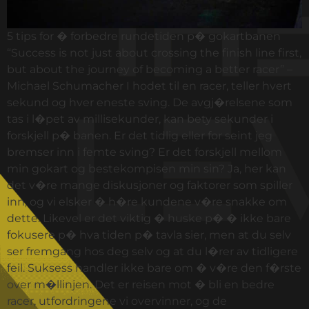
5 tips for � forbedre rundetiden p� gokartbanen
“Success is not just about crossing the finish line first,
but about the journey of becoming a better racer” –
Michael Schumacher I hodet til en racer, teller hvert
sekund og hver eneste sving. De avgj�relsene som
tas i l�pet av millisekunder, kan bety sekunder i
forskjell p� banen. Er det tidlig eller for seint jeg
bremser inn i femte sving? Er det forskjell mellom
min gokart og bestekompisen min sin? Ja, her kan
det v�re mange diskusjoner og faktorer som spiller
inn, og vi elsker � h�re kundene v�re snakke om
dette. Likevel er det viktig � huske p� � ikke bare
fokusere p� hva tiden p� tavla sier, men at du selv
ser fremgang hos deg selv og at du l�rer av tidligere
feil. Suksess handler ikke bare om � v�re den f�rste
over m�llinjen. Det er reisen mot � bli en bedre
racer, utfordringene vi overvinner, og de