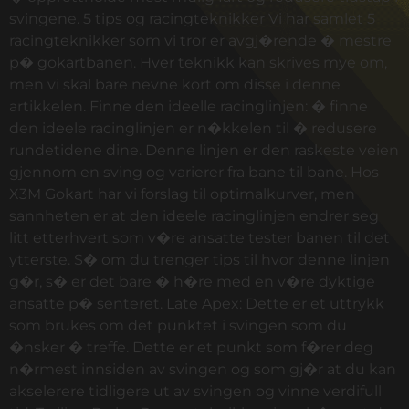
svingene. 5 tips og racingteknikker Vi har samlet 5
racingteknikker som vi tror er avgj�rende � mestre
p� gokartbanen. Hver teknikk kan skrives mye om,
men vi skal bare nevne kort om disse i denne
artikkelen. Finne den ideelle racinglinjen: � finne
den ideele racinglinjen er n�kkelen til � redusere
rundetidene dine. Denne linjen er den raskeste veien
gjennom en sving og varierer fra bane til bane. Hos
X3M Gokart har vi forslag til optimalkurver, men
sannheten er at den ideele racinglinjen endrer seg
litt etterhvert som v�re ansatte tester banen til det
ytterste. S� om du trenger tips til hvor denne linjen
g�r, s� er det bare � h�re med en v�re dyktige
ansatte p� senteret. Late Apex: Dette er et uttrykk
som brukes om det punktet i svingen som du
�nsker � treffe. Dette er et punkt som f�rer deg
n�rmest innsiden av svingen og som gj�r at du kan
akselerere tidligere ut av svingen og vinne verdifull