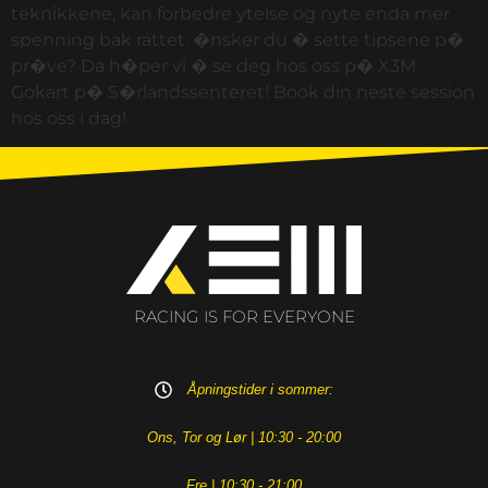
teknikkene, kan forbedre ytelse og nyte enda mer
spenning bak rattet. �nsker du � sette tipsene p�
pr�ve? Da h�per vi � se deg hos oss p� X3M
Gokart p� S�rlandssenteret! Book din neste session
hos oss i dag!
RACING IS FOR EVERYONE
Åpningstider i sommer:
Ons, Tor og Lør | 10:30 - 20:00
Fre | 10:30 - 21:00